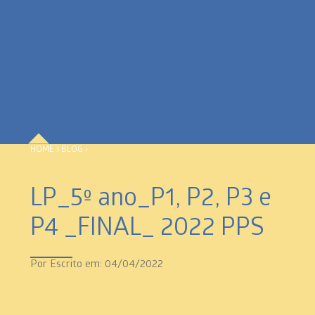
HOME
›
BLOG
›
LP_5º ano_P1, P2, P3 e
P4 _FINAL_ 2022 PPS
Por
Escrito em: 04/04/2022