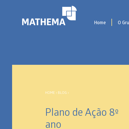
Home
O Gr
HOME
›
BLOG
›
Plano de Ação 8º
ano