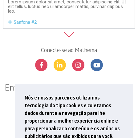
Lorem ipsum dolor sit amet, consectetur adipiscing elit. Ut
elit tellus, luctus nec ullamcorper mattis, pulvinar dapibus
leo.
Sanfona #2
Conecte-se ao Mathema
Entre em contato
Rua Professor Aprígio Gonzaga, 78, 13º andar
Nós e nossos parceiros utilizamos
São Judas, São Paulo, SP | 04303-000
tecnologia do tipo cookies e coletamos
Tel: +55 11 5548 6912
dados durante a navegação para lhe
E-mail: contato@mathema.com.br
proporcionar a melhor experiência online e
para personalizar o conteúdo e os anúncios
publicitários que são exibidos para você.