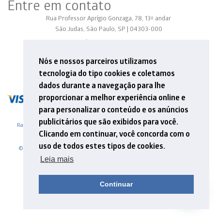
Entre em contato
Rua Professor Aprígio Gonzaga, 78, 13º andar
São Judas, São Paulo, SP | 04303-000
Tel: +55 11 5548 6912
E-mail: contato@mathema.com.br
Nós e nossos parceiros utilizamos
tecnologia do tipo cookies e coletamos
dados durante a navegação para lhe
proporcionar a melhor experiência online e
para personalizar o conteúdo e os anúncios
publicitários que são exibidos para você.
Razão Social - MATHEMA ASSESSORIA E ACOMPANHAMENTO ESCOLAR LTDA
Clicando em continuar, você concorda com o
CNPJ 01.870.805/0001-59
uso de todos estes tipos de cookies.
© 2026. Mathema - Formação e Pesquisa. .Site desenvolvido por Adapta,
NascerWeb e Amí Comunicação & Design
Leia mais
[
Política de privacidade
] [
Termos de Uso
] [
FAQ
]
Continuar