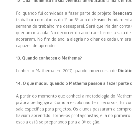
12. Qual momento na sua vivência de educadora mais te to
Foi quando fui convidada a fazer parte do projeto
Reencant
trabalhar com alunos do 1º ao 3º ano do Ensino Fundament
semana de trabalho me desesperei. Será que iria dar conta
queriam ir à aula. No decorrer do ano transformei a sala de
adoraram. No fim do ano, a alegria no olhar de cada um er
capazes de aprender.
13. Quando conheceu o Mathema?
Conheci o Mathema em 2017, quando iniciei curso de
Didáti
14. O que mudou quando o Mathema passou a fazer parte do
A partir do momento que conheci a metodologia do Mathema
prática pedagógica. Como a escola não tem recursos, fui c
sala específica para projetos. Os alunos passaram a compr
haviam aprendido. Tornei-os protagonistas, e já no primeiro 
escola está se preparando para a 3ª edição.