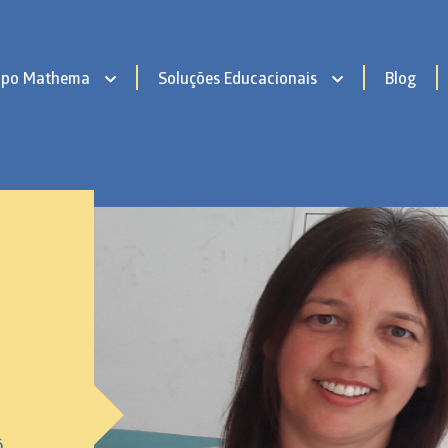
upo Mathema
Soluções Educacionais
Blog
ê