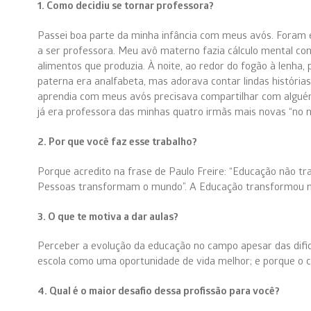
1. Como decidiu se tornar professora?
Passei boa parte da minha infância com meus avós. Foram 
a ser professora. Meu avô materno fazia cálculo mental com 
alimentos que produzia. À noite, ao redor do fogão à lenha,
paterna era analfabeta, mas adorava contar lindas históri
aprendia com meus avós precisava compartilhar com alguém!
já era professora das minhas quatro irmãs mais novas “no 
2. Por que você faz esse trabalho?
Porque acredito na frase de Paulo Freire: “
Educação não tr
Pessoas transformam o mundo”. A Educação transformou min
3.
O que te motiva a dar aulas?
Perceber a evolução da educação no campo apesar das difi
escola como uma oportunidade de vida melhor; e porque o 
4. Qual é o maior desafio dessa profissão para você?