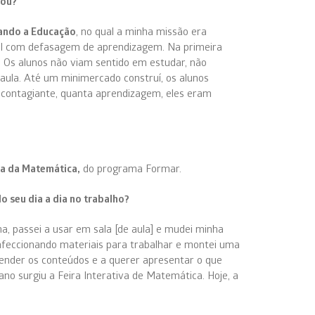
cou?
ando a Educação
, no qual a minha missão era
al com defasagem de aprendizagem. Na primeira
? Os alunos não viam sentido em estudar, não
 aula. Até um minimercado construí, os alunos
a contagiante, quanta aprendizagem, eles eram
ca da Matemática,
do programa Formar.
 seu dia a dia no trabalho?
, passei a usar em sala [de aula] e mudei minha
onfeccionando materiais para trabalhar e montei uma
eender os conteúdos e a querer apresentar o que
ano surgiu a Feira Interativa de Matemática. Hoje, a