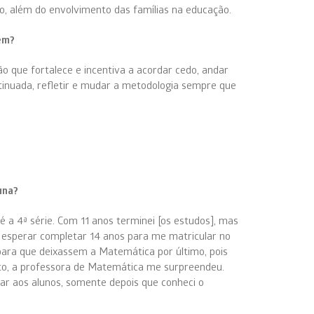
co, além do envolvimento das famílias na educação.
gem?
ão que fortalece e incentiva a acordar cedo, andar
nuada, refletir e mudar a metodologia sempre que
una?
é a 4ª série. Com 11 anos terminei [os estudos], mas
esperar completar 14 anos para me matricular no
i para que deixassem a Matemática por último, pois
anto, a professora de Matemática me surpreendeu.
ar aos alunos, somente depois que conheci o