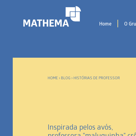
Home
O Gr
HOME
›
BLOG
›
HISTÓRIAS DE PROFESSOR
Inspirada pelos avós,
professora “maluquinha” cr