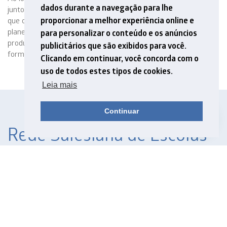
dados durante a navegação para lhe
junto a importantes redes de escolas brasileiras. É um trabalho
proporcionar a melhor experiência online e
que compreende diversas ações integradas, como o
planejamento da proposta curricular, o acompanhamento da
para personalizar o conteúdo e os anúncios
produção de materiais didáticos e a estruturação das
publicitários que são exibidos para você.
formações para docentes e grupos de apoio e gestão.
Clicando em continuar, você concorda com o
uso de todos estes tipos de cookies.
Leia mais
Continuar
Rede Salesiana de Escolas
Rede Marista