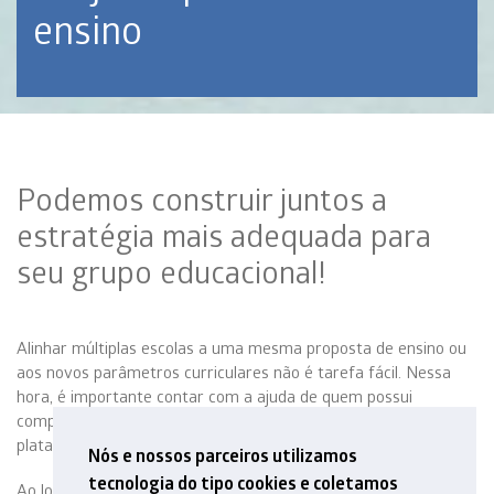
ensino
Podemos construir juntos a
estratégia mais adequada para
seu grupo educacional!
Alinhar múltiplas escolas a uma mesma proposta de ensino ou
aos novos parâmetros curriculares não é tarefa fácil. Nessa
hora, é importante contar com a ajuda de quem possui
competência comprovada em desenvolvimento e gestão de
plataformas pedagógicas.
Nós e nossos parceiros utilizamos
tecnologia do tipo cookies e coletamos
Ao longo da nossa história, implementamos projetos de ensino