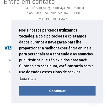
Entre em contato
Rua Professor Aprígio Gonzaga, 78, 13º andar
São Judas, São Paulo, SP | 04303-000
Tel: +55 11 5548 6912
E-mail: contato@mathema.com.br
Nós e nossos parceiros utilizamos
tecnologia do tipo cookies e coletamos
dados durante a navegação para lhe
proporcionar a melhor experiência online e
para personalizar o conteúdo e os anúncios
publicitários que são exibidos para você.
Razão Social - MATHEMA ASSESSORIA E ACOMPANHAMENTO ESCOLAR LTDA
CNPJ 01.870.805/0001-59
Clicando em continuar, você concorda com o
uso de todos estes tipos de cookies.
© 2026. Mathema - Formação e Pesquisa. .Site desenvolvido por Adapta,
NascerWeb e Amí Comunicação & Design
Leia mais
[
Política de privacidade
] [
Termos de Uso
] [
FAQ
]
Continuar