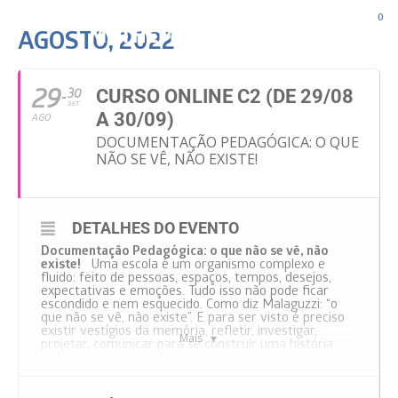
0
AGOSTO, 2022
29
30
CURSO ONLINE C2 (DE 29/08
SET
A 30/09)
AGO
DOCUMENTAÇÃO PEDAGÓGICA: O QUE
NÃO SE VÊ, NÃO EXISTE!
DETALHES DO EVENTO
Documentação Pedagógica:
o
que não se vê, não
existe!
Uma escola é um organismo complexo e
fluido: feito de pessoas, espaços, tempos, desejos,
expectativas e emoções. Tudo isso não pode ficar
escondido e nem esquecido. Como diz Malaguzzi: “o
que não se vê, não existe”. E para ser visto é preciso
existir vestígios da memória, refletir, investigar,
Mais
projetar, comunicar para se construir uma história
pedagógica e assim “fazer uma escola amável
(atuante, criativa, documentável e comunicável, lugar
de investigação, aprendizagem recognição e reflexão),
na qual as crianças, os professores e as famílias