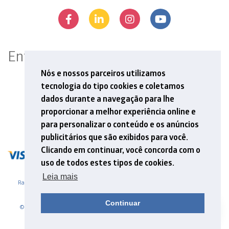
Entre em contato
Rua Professor Aprígio Gonzaga, 78, 13º andar
Nós e nossos parceiros utilizamos
São Judas, São Paulo, SP | 04303-000
tecnologia do tipo cookies e coletamos
Tel: +55 11 5548 6912
dados durante a navegação para lhe
E-mail: contato@mathema.com.br
proporcionar a melhor experiência online e
para personalizar o conteúdo e os anúncios
publicitários que são exibidos para você.
Clicando em continuar, você concorda com o
uso de todos estes tipos de cookies.
Leia mais
Razão Social - MATHEMA ASSESSORIA E ACOMPANHAMENTO ESCOLAR LTDA
CNPJ 01.870.805/0001-59
Continuar
© 2026. Mathema - Formação e Pesquisa. .Site desenvolvido por Adapta,
NascerWeb e Amí Comunicação & Design
[
Política de privacidade
] [
Termos de Uso
] [
FAQ
]