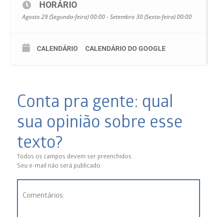
HORÁRIO
estejam bem, é o nosso objetivo.” (Loris Malaguzzi)
Fernanda Costa
Agosto 29 (Segunda-feira) 00:00 - Setembro 30 (Sexta-feira) 00:00
CALENDÁRIO
CALENDÁRIO DO GOOGLE
Conta pra gente: qual
sua opinião sobre esse
texto?
Todos os campos devem ser preenchidos.
Seu e-mail não será publicado.