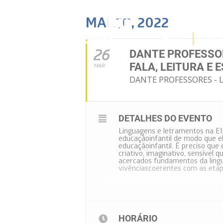
MARÇO, 2022
Home
O Gr
26
DANTE PROFESSOR
FALA, LEITURA E 
MAR
DANTE PROFESSORES - L
DETALHES DO EVENTO
Linguagens e letramentos na EI: V
educaçãoinfantil de modo que e
educaçãoinfantil. É preciso que
criativo, imaginativo, sensível 
acercados fundamentos da ling
vivênciascoerentes com as eta
HORÁRIO