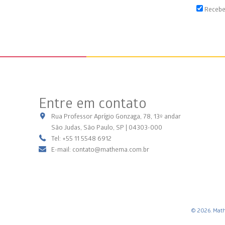
Recebe
Entre em contato
Rua Professor Aprígio Gonzaga, 78, 13º andar
São Judas, São Paulo, SP | 04303-000
Tel: +55 11 5548 6912
E-mail: contato@mathema.com.br
© 2026. Math