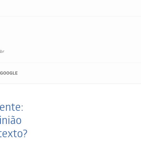
br
 GOOGLE
ente:
inião
texto?