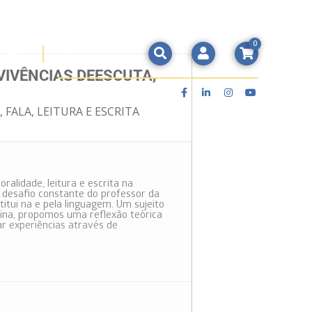
0
Blog
Contato
VIVÊNCIAS DEESCUTA,
Conecte-se ao Mathema
FALA, LEITURA E ESCRITA
oralidade, leitura e escrita na
desafio constante do professor da
itui na e pela linguagem. Um sujeito
icina, propomos uma reflexão teórica
 experiências através de