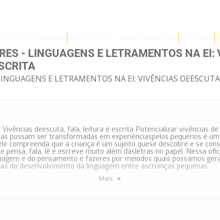
upo Mathema
Soluções Educacionais
Blog
ES - LINGUAGENS E LETRAMENTOS NA EI: 
ESCRITA
INGUAGENS E LETRAMENTOS NA EI: VIVÊNCIAS DEESCUTA, 
ivências deescuta, fala, leitura e escrita Potencializar vivências de 
las possam ser transformadas em experiênciaspelos pequenos é um 
 ele compreenda que a criança é um sujeito quese descobre e se const
que pensa, fala, lê e escreve muito além dasletras no papel. Nessa of
uagem e do pensamento e fazeres por meiodos quais possamos gerar
pas do desenvolvimento da linguagem entre ascrianças pequenas
Mais