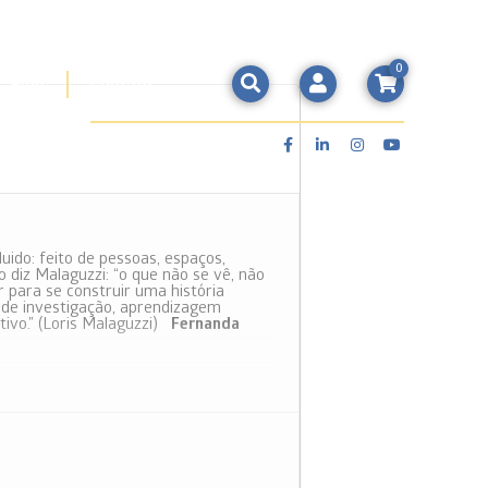
0
Blog
Contato
Conecte-se ao Mathema
do: feito de pessoas, espaços,
 diz Malaguzzi: “o que não se vê, não
ar para se construir uma história
 de investigação, aprendizagem
etivo.” (Loris Malaguzzi)
Fernanda