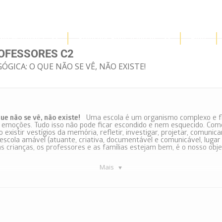
upo Mathema
Soluções Educacionais
Blog
OFESSORES C2
ICA: O QUE NÃO SE VÊ, NÃO EXISTE!
ue não se vê, não existe!
Uma escola é um organismo complexo e flui
 emoções. Tudo isso não pode ficar escondido e nem esquecido. Como
so existir vestígios da memória, refletir, investigar, projetar, comunic
escola amável (atuante, criativa, documentável e comunicável, lugar
as crianças, os professores e as famílias estejam bem, é o nosso obj
Mais