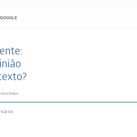
 GOOGLE
ente:
inião
texto?
reenchidos.