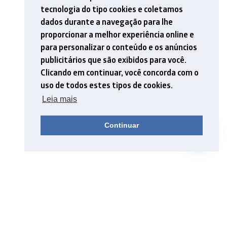
tecnologia do tipo cookies e coletamos
dados durante a navegação para lhe
proporcionar a melhor experiência online e
para personalizar o conteúdo e os anúncios
publicitários que são exibidos para você.
Clicando em continuar, você concorda com o
uso de todos estes tipos de cookies.
Leia mais
Continuar
Você já ouviu falar na aprendizagem colaborativa? Essa
aprendizagem é baseada na colaboração, participação e
interação ativa da criança. A metodologia cria ambientes que
incentivam o crescimento em conjunto. Assim, as crianças