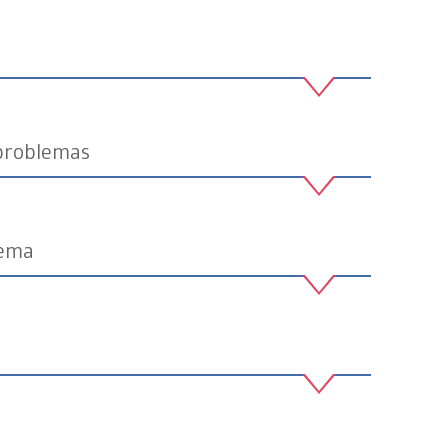
 problemas
lema