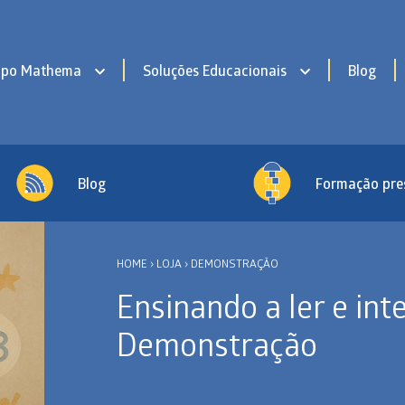
upo Mathema
Soluções Educacionais
Blog
Blog
Formação pre
HOME
›
LOJA
›
DEMONSTRAÇÃO
Ensinando a ler e in
Demonstração