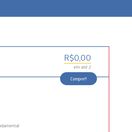
R$
0,00
em até 2
Compre!!
undamental