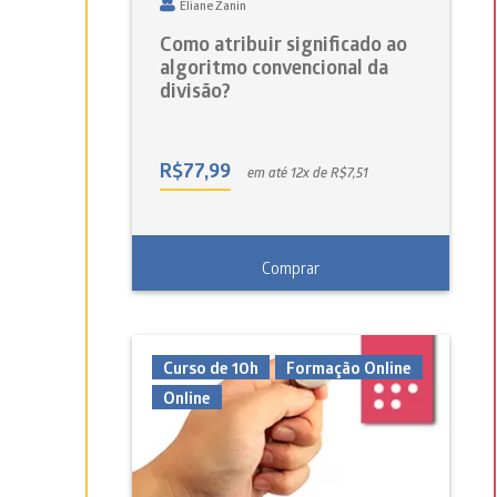
Eliane Zanin
Como atribuir significado ao
algoritmo convencional da
divisão?
R$
77,99
em até 12x de R$7,51
Comprar
Curso de 10h
Formação Online
Online