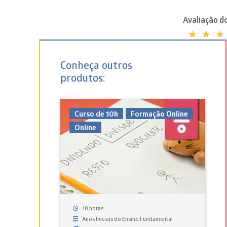
Ava
16
com
Conheça outros
5.0
produtos:
de 5
com
bas
em
Curso de 10h
Formação Online
ava
Online
de
cli
10 horas
Anos Iniciais do Ensino Fundamental