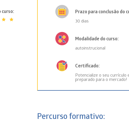
Prazo para conclusão do c
30 dias
liado
o
0
Modalidade do curso:
,
autoinstrucional
eado
Certificado:
liações
Potencialize o seu currícul
preparado para o mercado!
entes
Percurso formativo: