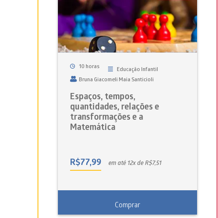
10 horas
Educação Infantil
Bruna Giacomeli Maia Santicioli
Espaços, tempos,
quantidades, relações e
transformações e a
Matemática
R$
77,99
em até 12x de R$7,51
Comprar