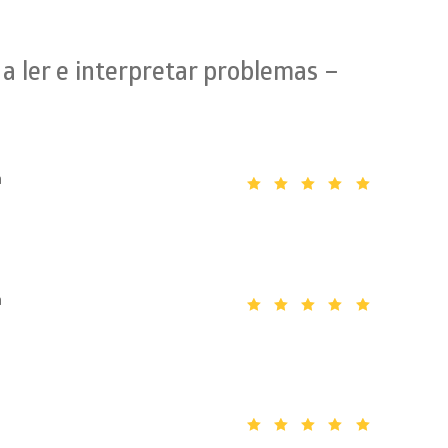
a ler e interpretar problemas –
a
Avaliação
5
de 5
a
Avaliação
5
de 5
Avaliação