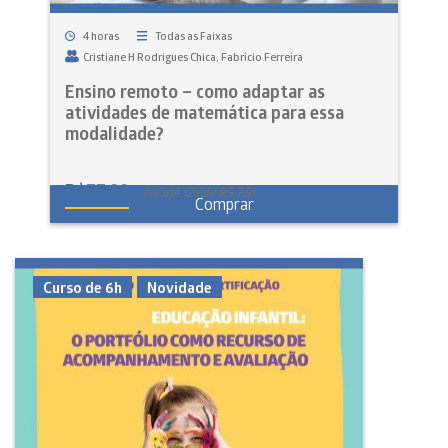
4 horas
Todas as Faixas
Cristiane H Rodrigues Chica
Fabrício Ferreira
Ensino remoto – como adaptar as
atividades de matemática para essa
modalidade?
R$
77,99
em até 12x de R$ 7,51
Comprar
Curso de 6h
Novidade