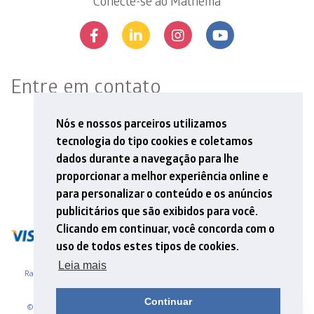
Conecte-se ao Mathema
Entre em contato
Rua Professor Aprígio Gonzaga, 78, 13º andar
Nós e nossos parceiros utilizamos
São Judas, São Paulo, SP | 04303-000
tecnologia do tipo cookies e coletamos
Tel: +55 11 5548 6912
dados durante a navegação para lhe
E-mail: contato@mathema.com.br
proporcionar a melhor experiência online e
para personalizar o conteúdo e os anúncios
publicitários que são exibidos para você.
Clicando em continuar, você concorda com o
uso de todos estes tipos de cookies.
Leia mais
Razão Social - MATHEMA ASSESSORIA E ACOMPANHAMENTO ESCOLAR LTDA
CNPJ 01.870.805/0001-59
Continuar
© 2026. Mathema - Formação e Pesquisa. .Site desenvolvido por Adapta,