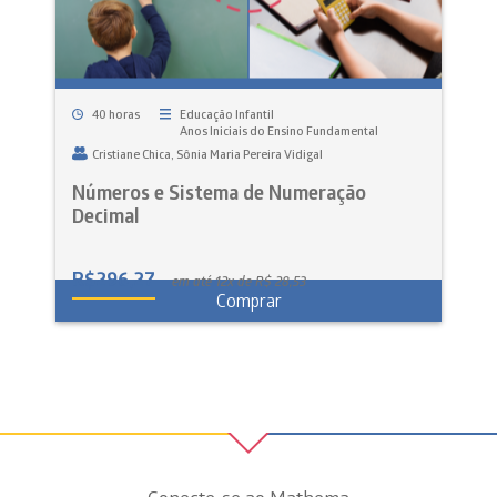
40 horas
Educação Infantil
Anos Iniciais do Ensino Fundamental
Cristiane Chica
Sônia Maria Pereira Vidigal
Números e Sistema de Numeração
Decimal
R$
296,27
em até 12x de R$ 28,53
Comprar