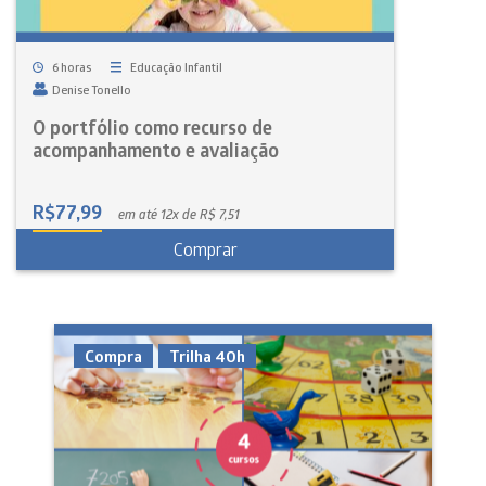
6 horas
Educação Infantil
Denise Tonello
O portfólio como recurso de
acompanhamento e avaliação
R$
77,99
em até 12x de R$ 7,51
Comprar
Compra
Trilha 40h