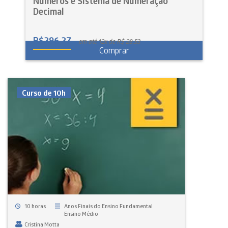
Números e Sistema de Numeração
Decimal
R$
296,27
em até 12x de R$ 28,53
Comprar
Curso de 10h
10 horas
Anos Finais do Ensino Fundamental
Ensino Médio
Cristina Motta