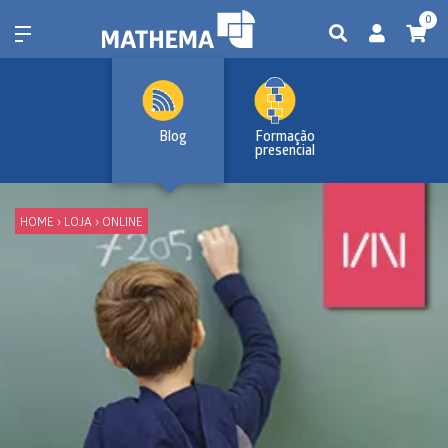
0
Blog
Formação
presencial
HOME
›
LOJA
›
ONLINE