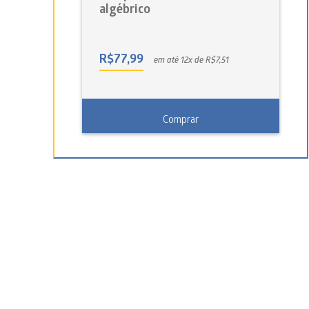
algébrico
R$
77,99
em até 12x de R$7,51
Comprar