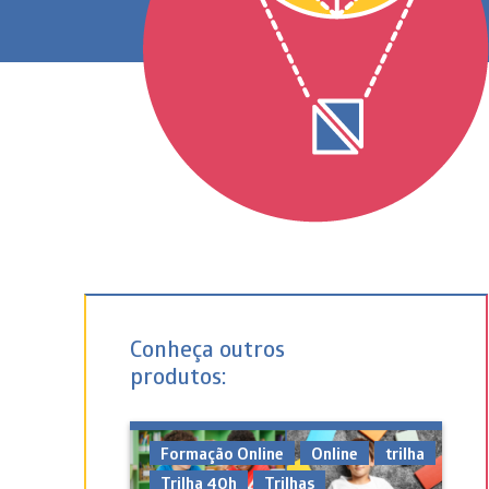
HOME
›
LOJA
›
PLANOS
Conheça outros
produtos:
Formação Online
Online
trilha
Trilha 40h
Trilhas