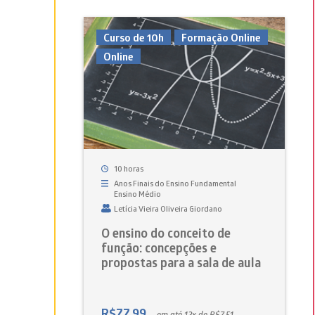
Curso de 10h
Formação Online
Online
10 horas
Anos Finais do Ensino Fundamental
Ensino Médio
Letícia Vieira Oliveira Giordano
O ensino do conceito de
função: concepções e
propostas para a sala de aula
R$
77,99
em até 12x de R$7,51