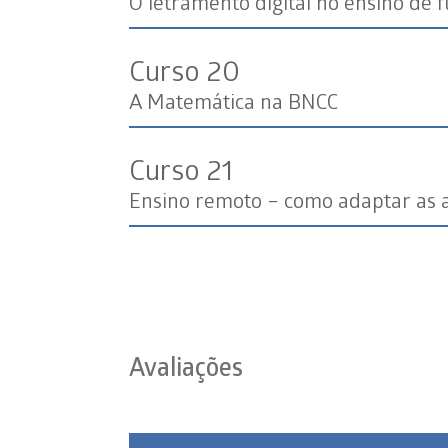
O letramento digital no ensino de f
Curso 20
A Matemática na BNCC
Curso 21
Ensino remoto – como adaptar as 
Avaliações