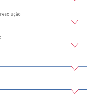
 resolução
o