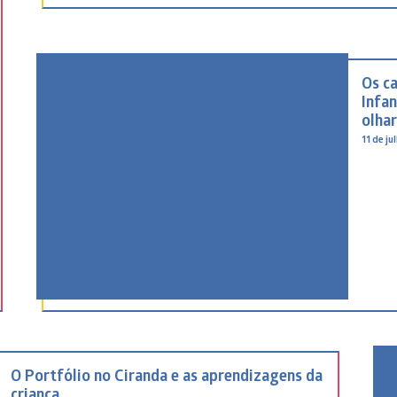
Os c
Infan
olha
11 de j
O Portfólio no Ciranda e as aprendizagens da
criança