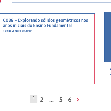
C088 – Explorando sólidos geométricos nos
anos iniciais do Ensino Fundamental
1 de novembro de 2019
›
1
2
…
5
6