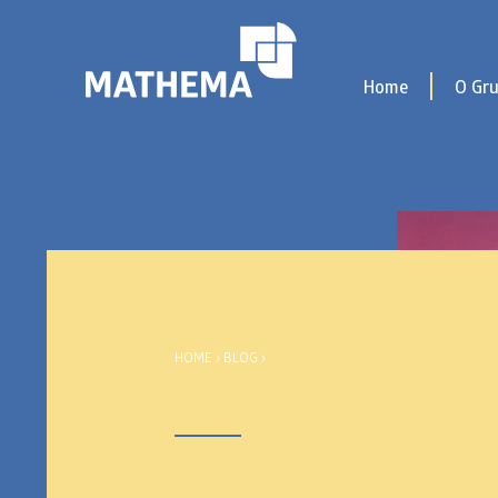
Home
O Gr
HOME
›
BLOG
›