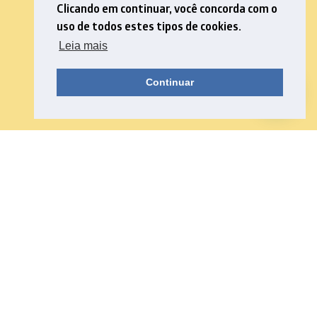
Clicando em continuar, você concorda com o
uso de todos estes tipos de cookies.
Leia mais
Continuar
Navegue pelas nossas categorias e
descubra um mundo de
conhecimentos!
TODAS CATEGORIAS
NOVIDADES
JOGOS E ATIVIDADES
BNCC
RELATOS DE PRÁTICA
MINUTO MATHEMA