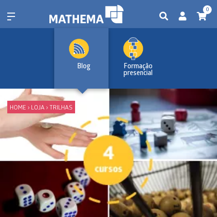
0
Blog
Formação
presencial
HOME
›
LOJA
›
TRILHAS