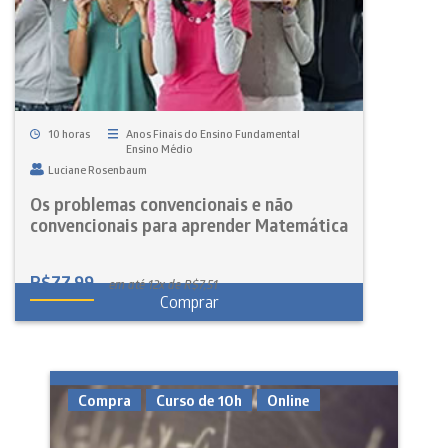
10 horas
Anos Finais do Ensino Fundamental
Ensino Médio
Luciane Rosenbaum
Os problemas convencionais e não
convencionais para aprender Matemática
R$
77,99
em até 12x de R$7,51
Comprar
Compra
Curso de 10h
Online