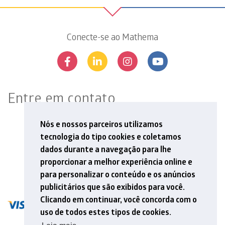
Conecte-se ao Mathema
Entre em contato
Rua Professor Aprígio Gonzaga, 78, 13º andar
Nós e nossos parceiros utilizamos
São Judas, São Paulo, SP | 04303-000
tecnologia do tipo cookies e coletamos
Tel: +55 11 5548 6912
dados durante a navegação para lhe
E-mail: contato@mathema.com.br
proporcionar a melhor experiência online e
para personalizar o conteúdo e os anúncios
publicitários que são exibidos para você.
Clicando em continuar, você concorda com o
uso de todos estes tipos de cookies.