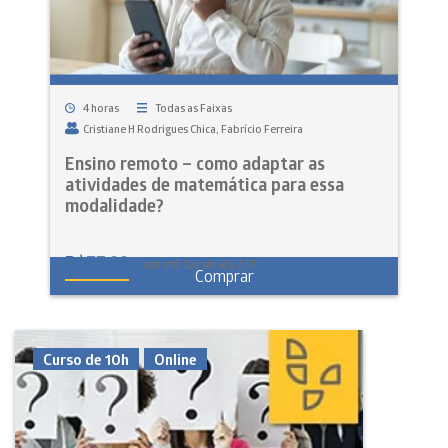
4 horas
Todas as Faixas
Cristiane H Rodrigues Chica
Fabrício Ferreira
Ensino remoto – como adaptar as
atividades de matemática para essa
modalidade?
R$
77,99
em até 12x de R$ 7,51
Comprar
Curso de 10h
Online