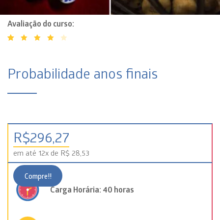
Avaliado
1
como
4.00
Probabilidade anos finais
de 5,
com
baseado
em
avaliação
de
R$
296,27
cliente
em até 12x de R$ 28,53
Compre!!
Carga Horária: 40 horas