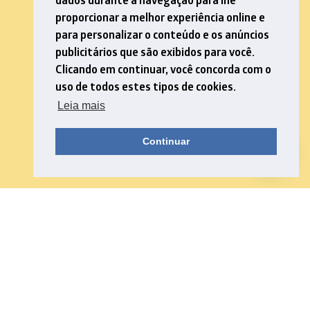
dados durante a navegação para lhe
proporcionar a melhor experiência online e
para personalizar o conteúdo e os anúncios
publicitários que são exibidos para você.
Clicando em continuar, você concorda com o
uso de todos estes tipos de cookies.
Leia mais
Continuar
Navegue pelas nossas categorias e
descubra um mundo de
conhecimentos!
TODAS CATEGORIAS
NOVIDADES