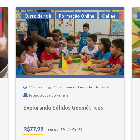
Curso de 10h
Formação Online
Online
10 horas
Anos Iniciais do Ensino Fundamental
Fabricio Eduardo Ferreira
Explorando Sólidos Geométricos
R$
77,99
em até 12x de R$7,51