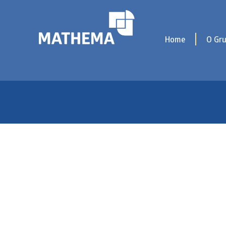
Home
O Gr