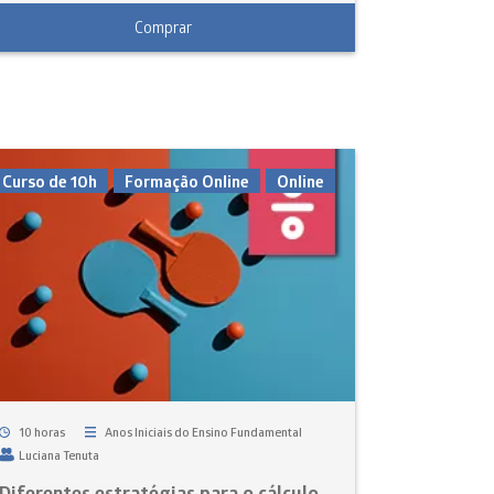
Comprar
Curso de 10h
Formação Online
Online
10 horas
Anos Iniciais do Ensino Fundamental
Luciana Tenuta
Diferentes estratégias para o cálculo