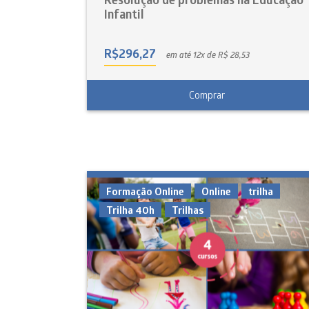
Infantil
R$
296,27
em até 12x de R$ 28,53
Comprar
Formação Online
Online
trilha
Trilha 40h
Trilhas