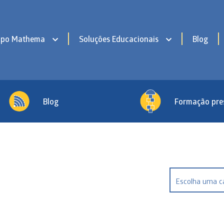
upo Mathema
Soluções Educacionais
Blog
Blog
Formação pre