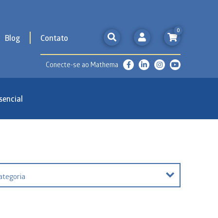
0
Blog
Contato
Conecte-se ao Mathema
sencial