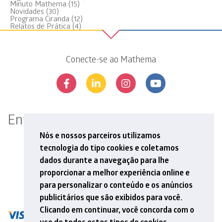
Minuto Mathema
(15)
Novidades
(30)
Programa Ciranda
(12)
Relatos de Prática
(4)
Conecte-se ao Mathema
Entre em contato
Rua Professor Aprígio Gonzaga, 78, 13º andar
Nós e nossos parceiros utilizamos
São Judas, São Paulo, SP | 04303-000
tecnologia do tipo cookies e coletamos
Tel: +55 11 5548 6912
dados durante a navegação para lhe
E-mail: contato@mathema.com.br
proporcionar a melhor experiência online e
para personalizar o conteúdo e os anúncios
publicitários que são exibidos para você.
Clicando em continuar, você concorda com o