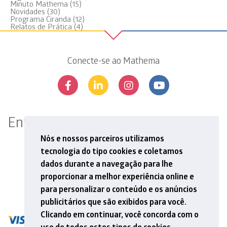
Minuto Mathema
(15)
Novidades
(30)
Programa Ciranda
(12)
Relatos de Prática
(4)
Conecte-se ao Mathema
Entre em contato
Rua Professor Aprígio Gonzaga, 78, 13º andar
Nós e nossos parceiros utilizamos
São Judas, São Paulo, SP | 04303-000
tecnologia do tipo cookies e coletamos
Tel: +55 11 5548 6912
dados durante a navegação para lhe
E-mail: contato@mathema.com.br
proporcionar a melhor experiência online e
para personalizar o conteúdo e os anúncios
publicitários que são exibidos para você.
Clicando em continuar, você concorda com o