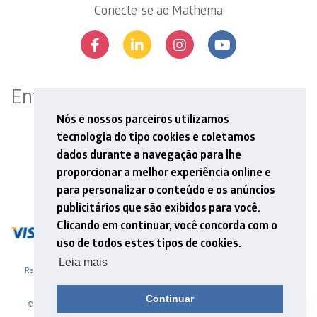
Conecte-se ao Mathema
Entre em contato
Rua Professor Aprígio Gonzaga, 78, 13º andar
Nós e nossos parceiros utilizamos
São Judas, São Paulo, SP | 04303-000
tecnologia do tipo cookies e coletamos
Tel: +55 11 5548 6912
dados durante a navegação para lhe
E-mail: contato@mathema.com.br
proporcionar a melhor experiência online e
para personalizar o conteúdo e os anúncios
publicitários que são exibidos para você.
Clicando em continuar, você concorda com o
uso de todos estes tipos de cookies.
Leia mais
Razão Social - MATHEMA ASSESSORIA E ACOMPANHAMENTO ESCOLAR LTDA
CNPJ 01.870.805/0001-59
Continuar
© 2026. Mathema - Formação e Pesquisa. .Site desenvolvido por Adapta,
NascerWeb e Amí Comunicação & Design