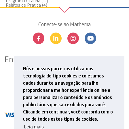
Programa Ciranda
(12)
Relatos de Prática
(4)
Conecte-se ao Mathema
Entre em contato
Rua Professor Aprígio Gonzaga, 78, 13º andar
Nós e nossos parceiros utilizamos
São Judas, São Paulo, SP | 04303-000
tecnologia do tipo cookies e coletamos
Tel: +55 11 5548 6912
dados durante a navegação para lhe
E-mail: contato@mathema.com.br
proporcionar a melhor experiência online e
para personalizar o conteúdo e os anúncios
publicitários que são exibidos para você.
Clicando em continuar, você concorda com o
uso de todos estes tipos de cookies.
Leia mais